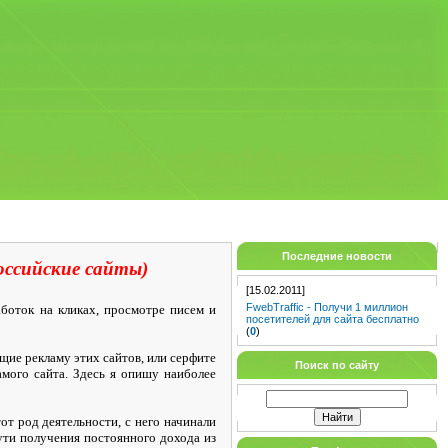
Последние новости
оссийские сайты)
[15.02.2011]
FwebTraffic - Получи 1 миллион
аботок на кликах, просмотре писем и
посетителей для сайта бесплатно
(
0
)
щие рекламу этих сайтов, или серфите
Поиск по сайту
амого сайта. Здесь я опишу наиболее
от род деятельности, с него начинали
ути получения постоянного дохода из