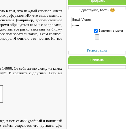
Профиль
Здраствуйте,
Гость
!
ело в том, что каждый спонсор имеет
оих рефералов, НО, что самое главное,
 системы (например, дополнительное
 время обращаться ко мне с вопросами,
здно вас все равно выставят на биржу
Запомнить меня
все пользователи такие, я сам являюсь
нсоре. Я считаю это честно. Но все
Регистрация
Реклама
 14000. От себя лично скажу - в каких
ку!!! И сравните с другими. Если вы
.
гляд, в нем самый удобный и понятный
е сайты стараются его догнать. Для