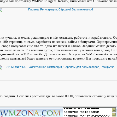
ндую вам программу WMPublic Agent. Кстати, минималки нет. Снимайте сколько
з лучших, и очень рекомендую в нём остаться, работать и зарабатывать. Ос
ло 100 страниц), письма, заработок на кликах, сайты с бонусами. Одновремен
, сбора бонусов и ещё что-то одно из: писем и кликов. Заданий можно делать
ри смене вашего IP в течении суток).Это значительно увеличит ваш доход. Не
ежедневный на WMR кошелёк. Дополнительно бонусы на WMR кошелёк можно
охие деньги, всё будет зависеть от того, сколько времени Вы проводите на сайт
ь задания. Основная рассылка где-то около 00.10, обновляйте страницу чаще и