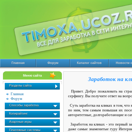
Главная
Форум
Каталог сайтов
Новости 
Меню сайта
Заработок на кл
Разделы сайта
Привет. Добро пожаловать на страни
Главная
серфингу. Вы получите ответ на вопро
Форум
Суть заработка на кликах в том, что
Способы заработка
по ним, тем самым повышая их посещ
Копирайтинг
авторитетные, долгоработающие и са
Азартные игры
Заработок на кликах - это первый за
даже самые знаменитые гуру Интерне
Платежные системы