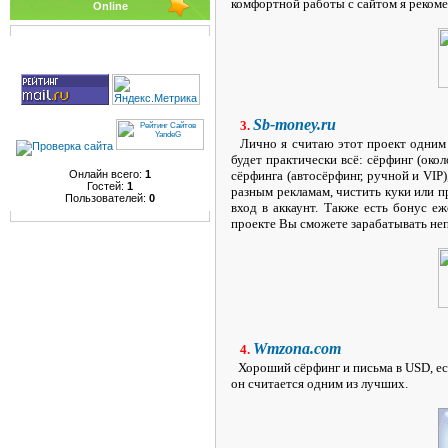
комфортной работы с сайтом я рекоме
Online
Sb-money.ru
3.
Лично я считаю этот проект одним и
будет практически всё: сёрфинг (око
Онлайн всего:
1
сёрфинга (автосёрфинг, ручной и VIP)
Гостей:
1
разным рекламам, чистить куки или п
Пользователей:
0
вход в аккаунт. Также есть бонус 
проекте Вы сможете зарабатывать непл
Wmzona.com
4.
Хороший сёрфинг и письма в USD, ест
он считается одним из лучших.