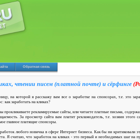
сайта
Обратная связь
иках, чтении писем (платной почте) и сёрфинге
(Р
цу, на которой я расскажу вам все о заработке на спонсорах, т.е. это зар
с: как заработать на кликах?
 вы прокликиваете рекламируемые сайты, или читаете платные письма, содержа
аемость. За просмотр сайта вам платит рекламодатель, т.е. хозяин этого с
мое главное платящие спонсоры.
работок любого новичка в сфере Интернет бизнеса. Как бы ни критиковали эт
та. Я считаю, что заработок на кликах - это первый и необходимых шаг на п