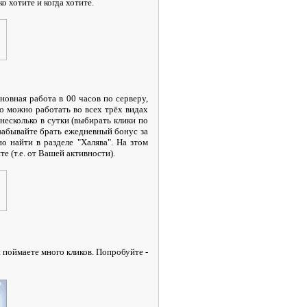
 хотите и когда хотите.
новная работа в 00 часов по серверу,
но можно работать во всех трёх видах
 несколько в сутки (выбирать клики по
 забывайте брать ежедневный бонус за
 найти в разделе "Халява". На зтом
е (т.е. от Вашей активности).
 поймаете много кликов. Попробуйте -