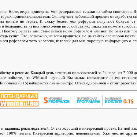
ие. Ниже, везде приведены мои реферальные ссылки на сайты спонсоров. Д
которых привлек пользователь. Он получает небольшой процент от заработка св
рал ничего не теряет. И скажу более, мои рефералы получают бонусы от
к я в большинстве из них имею очень высокий статус. Также вы можете в любое
. Поэтому решать вам, становиться моим рефералом или нет. Но рано или по
ибудь купит. Это, возможно, не всем нравиться, но на сайтах спонсоров почти 
вился рефералом того человека, который дал мне хорошую информацию о спо
ботку и рекламе. Каждый день активных пользователей за 24 часа - от 7`000 до
сле поймете, что WMmail - лучший. Вы только посмотрите на его статисти
инималка (0.1$) набирается очень быстро. Ответ однозначен – стоит работать
е и заданиях рекламодателей. Очень хороший и интересный проект. На мой вз
о! 100% платит. Интересная аудитория, нововведения. Уже многие други