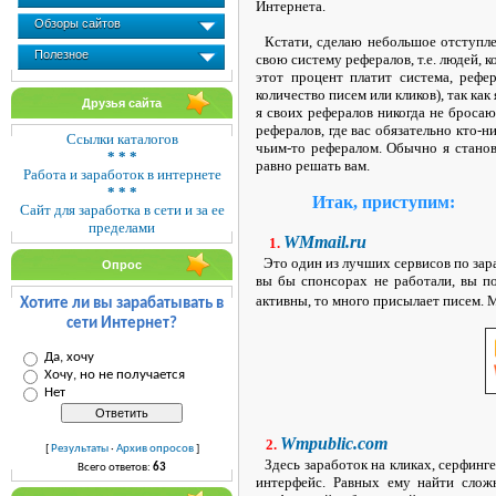
Интернета.
Обзоры сайтов
Кстати, сделаю небольшое отступлен
Полезное
свою систему рефералов, т.е. людей, 
этот процент платит система, рефе
количество писем или кликов), так ка
Друзья сайта
я своих рефералов никогда не бросаю
рефералов, где вас обязательно кто-н
Ссылки каталогов
чьим-то рефералом. Обычно я стано
* * *
равно решать вам.
Работа и заработок в интернете
* * *
Итак, приступим:
Сайт для заработка в сети и за ее
пределами
WMmail.ru
1.
Это один из лучших сервисов по зара
Опрос
вы бы спонсорах не работали, вы по
активны, то много присылает писем. М
Хотите ли вы зарабатывать в
сети Интернет?
Да, хочу
Хочу, но не получается
Нет
Wmpublic.com
2.
[
Результаты
·
Архив опросов
]
Здесь заработок на кликах, серфинг
Всего ответов:
63
интерфейс. Равных ему найти сложн