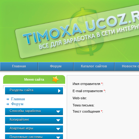
Главная
Форум
Каталог сайтов
Новости 
Меню сайта
Имя отправителя
*
:
Разделы сайта
E-mail отправителя
*
:
Web-site:
Главная
Форум
Тема письма:
Способы заработка
Текст сообщения
*
:
Копирайтинг
Азартные игры
Платежные системы