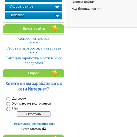
Оценка сайта:
Обзоры сайтов
Код безопасности
*
:
Полезное
Друзья сайта
Ссылки каталогов
* * *
Работа и заработок в интернете
* * *
Сайт для заработка в сети и за ее
пределами
Опрос
Хотите ли вы зарабатывать в
сети Интернет?
Да, хочу
Хочу, но не получается
Нет
[
Результаты
·
Архив опросов
]
Всего ответов:
63